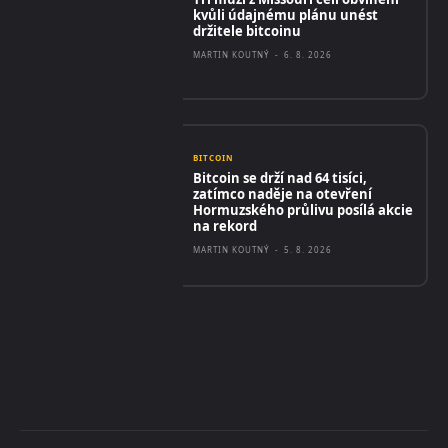
kvůli údajnému plánu unést
držitele bitcoinu
MARTIN KOUTNÝ
-
6. 8. 2026
BITCOIN
Bitcoin se drží nad 64 tisíci,
zatímco naděje na otevření
Hormuzského průlivu posílá akcie
na rekord
MARTIN KOUTNÝ
-
5. 8. 2026