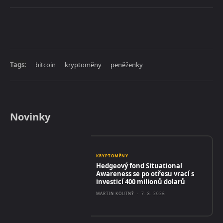
Tags:
bitcoin
kryptoměny
peněženky
Novinky
KRYPTOMĚNY
Hedgeový fond Situational
Awareness se po otřesu vrací s
investicí 400 milionů dolarů
MARTIN KOUTNÝ
-
7. 8. 2026