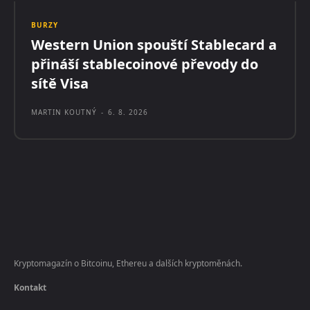
BURZY
Western Union spouští Stablecard a
přináší stablecoinové převody do
sítě Visa
MARTIN KOUTNÝ
-
6. 8. 2026
Kryptomagazín o Bitcoinu, Ethereu a dalších kryptoměnách.
Kontakt