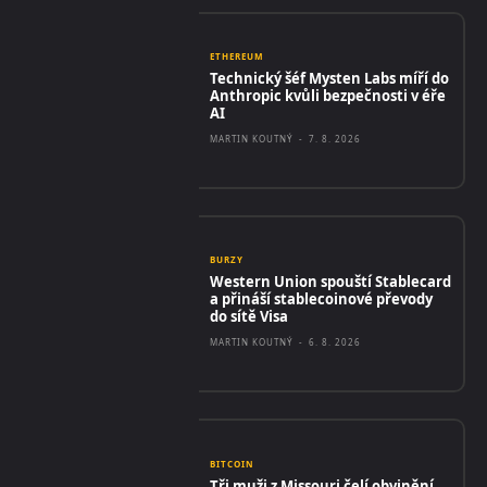
ETHEREUM
Technický šéf Mysten Labs míří do
Anthropic kvůli bezpečnosti v éře
AI
MARTIN KOUTNÝ
-
7. 8. 2026
BURZY
Western Union spouští Stablecard
a přináší stablecoinové převody
do sítě Visa
MARTIN KOUTNÝ
-
6. 8. 2026
BITCOIN
Tři muži z Missouri čelí obvinění