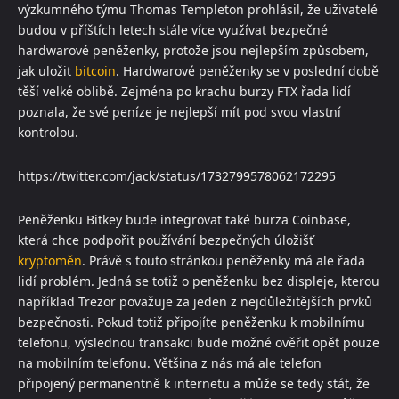
výzkumného týmu Thomas Templeton prohlásil, že uživatelé
budou v příštích letech stále více využívat bezpečné
hardwarové peněženky, protože jsou nejlepším způsobem,
jak uložit
bitcoin
. Hardwarové peněženky se v poslední době
těší velké oblibě. Zejména po krachu burzy FTX řada lidí
poznala, že své peníze je nejlepší mít pod svou vlastní
kontrolou.
https://twitter.com/jack/status/1732799578062172295
Peněženku Bitkey bude integrovat také burza Coinbase,
která chce podpořit používání bezpečných úložišť
kryptoměn
. Právě s touto stránkou peněženky má ale řada
lidí problém. Jedná se totiž o peněženku bez displeje, kterou
například Trezor považuje za jeden z nejdůležitějších prvků
bezpečnosti. Pokud totiž připojíte peněženku k mobilnímu
telefonu, výslednou transakci bude možné ověřit opět pouze
na mobilním telefonu. Většina z nás má ale telefon
připojený permanentně k internetu a může se tedy stát, že