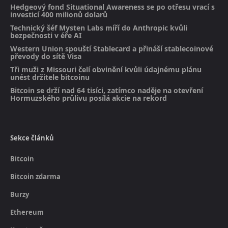
Hedgeový fond Situational Awareness se po otřesu vrací s
investicí 400 milionů dolarů
Technický šéf Mysten Labs míří do Anthropic kvůli
bezpečnosti v éře AI
Western Union spouští Stablecard a přináší stablecoinové
převody do sítě Visa
Tři muži z Missouri čelí obvinění kvůli údajnému plánu
unést držitele bitcoinu
Bitcoin se drží nad 64 tisíci, zatímco naděje na otevření
Hormuzského průlivu posílá akcie na rekord
Sekce článků
Bitcoin
Bitcoin zdarma
Burzy
Ethereum