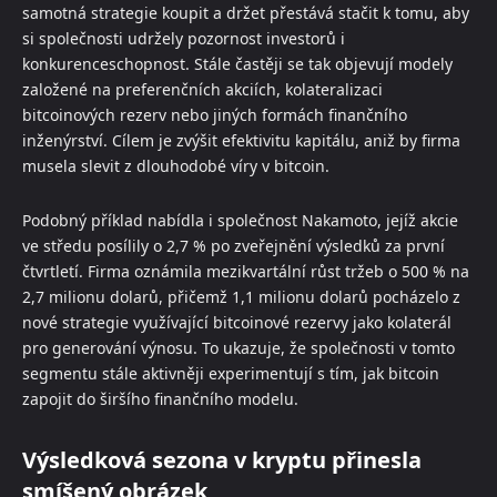
samotná strategie koupit a držet přestává stačit k tomu, aby
si společnosti udržely pozornost investorů i
konkurenceschopnost. Stále častěji se tak objevují modely
založené na preferenčních akciích, kolateralizaci
bitcoinových rezerv nebo jiných formách finančního
inženýrství. Cílem je zvýšit efektivitu kapitálu, aniž by firma
musela slevit z dlouhodobé víry v bitcoin.
Podobný příklad nabídla i společnost Nakamoto, jejíž akcie
ve středu posílily o 2,7 % po zveřejnění výsledků za první
čtvrtletí. Firma oznámila mezikvartální růst tržeb o 500 % na
2,7 milionu dolarů, přičemž 1,1 milionu dolarů pocházelo z
nové strategie využívající bitcoinové rezervy jako kolaterál
pro generování výnosu. To ukazuje, že společnosti v tomto
segmentu stále aktivněji experimentují s tím, jak bitcoin
zapojit do širšího finančního modelu.
Výsledková sezona v kryptu přinesla
smíšený obrázek