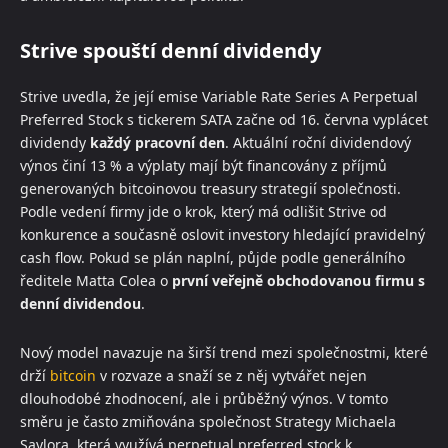
Strive spouští denní dividendy
Strive uvedla, že její emise Variable Rate Series A Perpetual
Preferred Stock s tickerem SATA začne od 16. června vyplácet
dividendy
každý pracovní den
. Aktuální roční dividendový
výnos činí 13 % a výplaty mají být financovány z příjmů
generovaných bitcoinovou treasury strategií společnosti.
Podle vedení firmy jde o krok, který má odlišit Strive od
konkurence a současně oslovit investory hledající pravidelný
cash flow. Pokud se plán naplní, půjde podle generálního
ředitele Matta Colea o
první veřejně obchodovanou firmu s
denní dividendou
.
Nový model navazuje na širší trend mezi společnostmi, které
drží
bitcoin
v rozvaze a snaží se z něj vytvářet nejen
dlouhodobé zhodnocení, ale i průběžný výnos. V tomto
směru je často zmiňována společnost Strategy Michaela
Saylora, která využívá perpetual preferred stock k