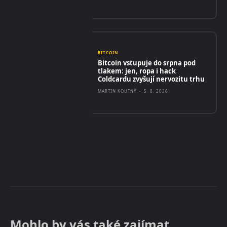
BITCOIN
Bitcoin vstupuje do srpna pod
tlakem: jen, ropa i hack
Coldcardu zvyšují nervozitu trhu
MARTIN KOUTNÝ
-
5. 8. 2026
Mohlo by vás také zajímat