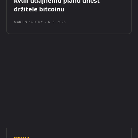
kvůli údajnému plánu unést
držitele bitcoinu
MARTIN KOUTNÝ
-
6. 8. 2026