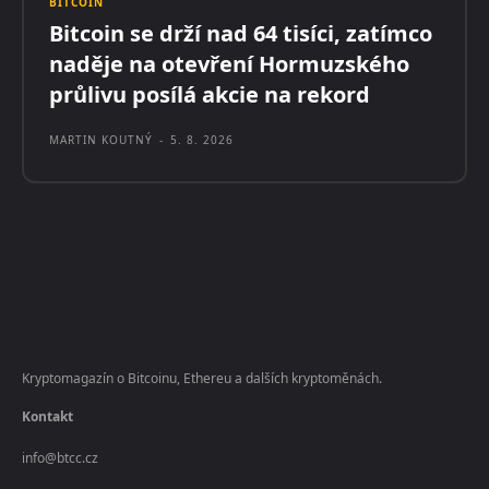
BITCOIN
Bitcoin se drží nad 64 tisíci, zatímco
naděje na otevření Hormuzského
průlivu posílá akcie na rekord
MARTIN KOUTNÝ
-
5. 8. 2026
Kryptomagazín o Bitcoinu, Ethereu a dalších kryptoměnách.
Kontakt
info@btcc.cz