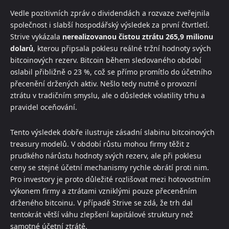
Vedle pozitivních zpráv o dividendách a rozvaze zveřejnila
společnost i slabší hospodářský výsledek za první čtvrtletí.
Strive vykázala
nerealizovanou čistou ztrátu 265,9 milionu
dolarů
, kterou připsala poklesu reálné tržní hodnoty svých
bitcoinových rezerv. Bitcoin během sledovaného období
oslabil přibližně o 23 %, což se přímo promítlo do účetního
přecenění držených aktiv. Nešlo tedy nutně o provozní
ztrátu v tradičním smyslu, ale o důsledek volatility trhu a
pravidel oceňování.
Tento výsledek dobře ilustruje zásadní slabinu bitcoinových
treasury modelů. V období růstu mohou firmy těžit z
prudkého nárůstu hodnoty svých rezerv, ale při poklesu
ceny se stejné účetní mechanismy rychle obrátí proti nim.
Pro investory je proto důležité rozlišovat mezi hotovostním
výkonem firmy a ztrátami vzniklými pouze přeceněním
drženého bitcoinu. V případě Strive se zdá, že trh dal
tentokrát větší váhu zlepšení kapitálové struktury než
samotné účetní ztrátě.