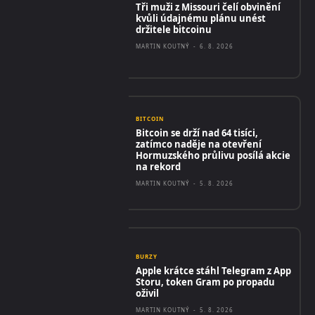
Tři muži z Missouri čelí obvinění
kvůli údajnému plánu unést
držitele bitcoinu
MARTIN KOUTNÝ
-
6. 8. 2026
BITCOIN
Bitcoin se drží nad 64 tisíci,
zatímco naděje na otevření
Hormuzského průlivu posílá akcie
na rekord
MARTIN KOUTNÝ
-
5. 8. 2026
BURZY
Apple krátce stáhl Telegram z App
Storu, token Gram po propadu
oživil
MARTIN KOUTNÝ
-
5. 8. 2026