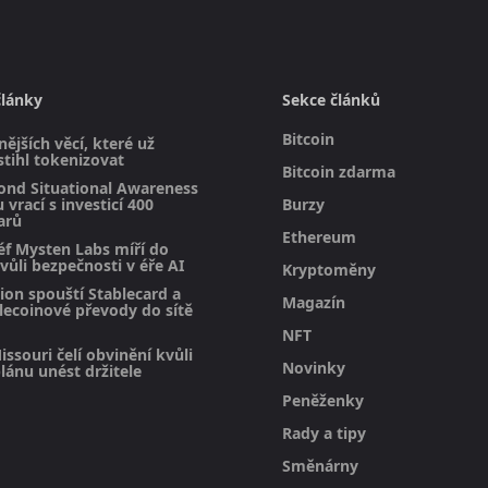
články
Sekce článků
Bitcoin
ějších věcí, které už
stihl tokenizovat
Bitcoin zdarma
ond Situational Awareness
 vrací s investicí 400
Burzy
arů
Ethereum
éf Mysten Labs míří do
vůli bezpečnosti v éře AI
Kryptoměny
on spouští Stablecard a
Magazín
blecoinové převody do sítě
NFT
issouri čelí obvinění kvůli
Novinky
ánu unést držitele
Peněženky
Rady a tipy
Směnárny