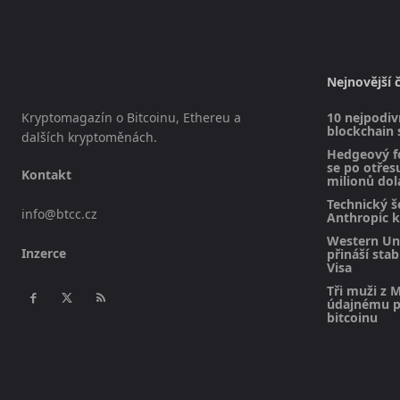
Nejnovější 
Kryptomagazín o Bitcoinu, Ethereu a
10 nejpodivn
blockchain 
dalších kryptoměnách.
Hedgeový f
se po otřesu
Kontakt
milionů dol
Technický š
info@btcc.cz
Anthropic k
Western Uni
Inzerce
přináší sta
Visa
Tři muži z M
údajnému pl
bitcoinu