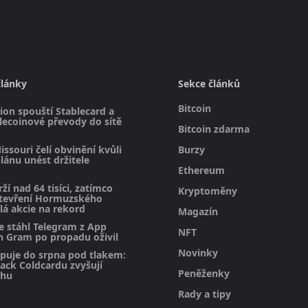
články
Sekce článků
Bitcoin
on spouští Stablecard a
blecoinové převody do sítě
Bitcoin zdarma
issouri čelí obvinění kvůli
Burzy
ánu unést držitele
Ethereum
rží nad 64 tisíci, zatímco
Kryptoměny
otevření Hormuzského
lá akcie na rekord
Magazín
e stáhl Telegram z App
NFT
n Gram po propadu oživil
Novinky
upuje do srpna pod tlakem:
hack Coldcardu zvyšují
Peněženky
rhu
Rady a tipy