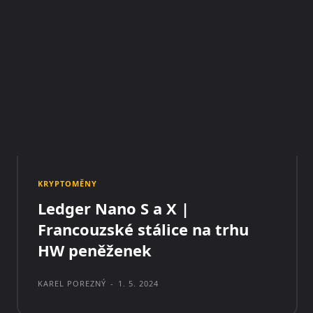
KRYPTOMĚNY
Ledger Nano S a X |
Francouzské stálice na trhu
HW peněženek
KAREL POREZNÝ
-
1. 5. 2024