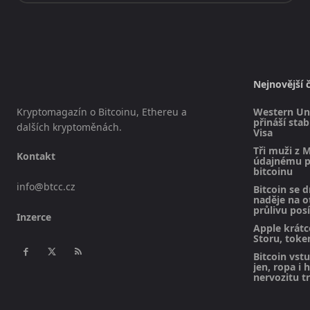
Nejnovější 
Kryptomagazín o Bitcoinu, Ethereu a
Western Uni
přináší sta
dalších kryptoměnách.
Visa
Tři muži z M
Kontakt
údajnému pl
bitcoinu
info@btcc.cz
Bitcoin se d
naděje na 
průlivu posí
Inzerce
Apple krátc
Storu, toke
Bitcoin vst
jen, ropa i 
nervozitu t