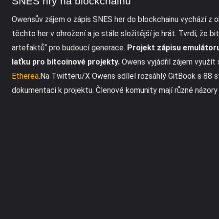
SNES hry na blockchainu
Owensův zájem o zápis SNES her do blockchainu vychází z ob
těchto her v ohrožení a je stále složitější je hrát. Tvrdí, že b
artefaktů“ pro budoucí generace.
Projekt zápisu emulátor
laťku pro bitcoinové projekty.
Owens vyjádřil zájem využít 
Etherea
.Na Twitteru/X Owens sdílel rozsáhlý GitBook s 88 s
dokumentaci k projektu. Členové komunity mají různé názory 