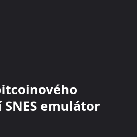
KRYPTOMĚNY
BURZY
RADY A TIPY
bitcoinového
í SNES emulátor