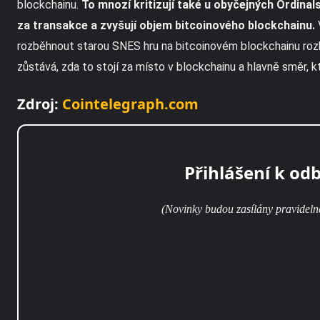
blockchainu.
To mnozí kritizují také u obyčejných Ordinal
za transakce a zvyšují objem bitcoinového blockchainu.
rozběhnout starou SNES hru na bitcoinovém blockchainu rozh
zůstává, zda to stojí za místo v blockchainu a hlavně směr,
Zdroj:
Cointelegraph.com
Přihlášení k od
(Novinky budou zasílány pravideln