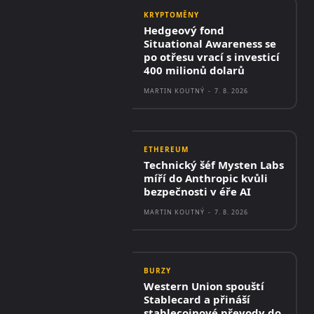
KRYPTOMĚNY
Hedgeový fond
Situational Awareness se
po otřesu vrací s investicí
400 milionů dolarů
MARTIN KOUTNÝ
-
7. 8. 2026
ETHEREUM
Technický šéf Mysten Labs
míří do Anthropic kvůli
bezpečnosti v éře AI
MARTIN KOUTNÝ
-
7. 8. 2026
BURZY
Western Union spouští
Stablecard a přináší
stablecoinové převody do