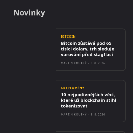
Novinky
BITCOIN
Bitcoin zůstává pod 65
tisíci dolary, trh sleduje
varování před stagflací
MARTIN KOUTNÝ
-
8. 8. 2026
KRYPTOMĚNY
10 nejpodivnějších věcí,
které už blockchain stihl
tokenizovat
MARTIN KOUTNÝ
-
8. 8. 2026