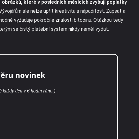
s obrázků, které v posledních měsících zvyšují poplatky
Vývojářům ale nelze upřít kreativitu a nápaditost. Zapsat a
odně vyžaduje pokročilé znalosti bitcoinu. Otázkou tedy
 kterým se čistý platební systém nikdy neměl vydat.
běru novinek
ě každý den v 6 hodin ráno.)