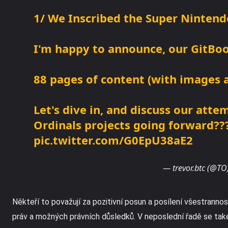
1/ We Inscribed the Super Nintendo
I'm happy to announce, our GitBook 
88 pages of content (with images 
Let's dive in, and discuss our attem
Ordinals projects going forward??
pic.twitter.com/G0EpU38aE2
— trevor.btc (@TO
Někteří to považují za pozitivní posun a posílení všestrannost
práv a možných právních důsledků. V neposlední řadě se také