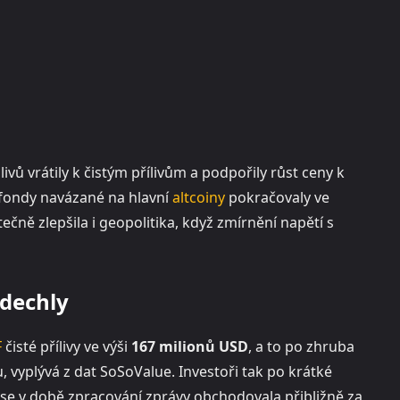
vů vrátily k čistým přílivům a podpořily růst ceny k
, fondy navázané na hlavní
altcoiny
pokračovaly ve
ečně zlepšila i geopolitika, když zmírnění napětí s
adechly
F
čisté přílivy ve výši
167 milionů USD
, a to po zhruba
, vyplývá z dat SoSoValue. Investoři tak po krátké
 se v době zpracování zprávy obchodovala přibližně za