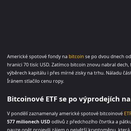
Americké spotové fondy na
bitcoin
se po dvou dnech odli
hranici 70 tisíc USD. Zatímco bitcoin znovu nabral dech
výběrech kapitálu i přes mírné zisky na trhu. Náladu část
Íránem stlačilo cenu ropy.
Bitcoinové ETF se po výprodejích n
V pondělí zaznamenaly americké spotové bitcoinové
ET
577 milionech USD
odlivů z předchozího čtvrtka a pátku
pauze opět projevili zájem o největší kryptoměnu, která