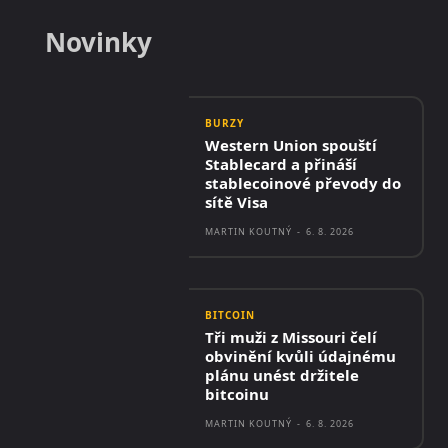
Novinky
BURZY
Western Union spouští
Stablecard a přináší
stablecoinové převody do
sítě Visa
MARTIN KOUTNÝ
-
6. 8. 2026
BITCOIN
Tři muži z Missouri čelí
obvinění kvůli údajnému
plánu unést držitele
bitcoinu
MARTIN KOUTNÝ
-
6. 8. 2026