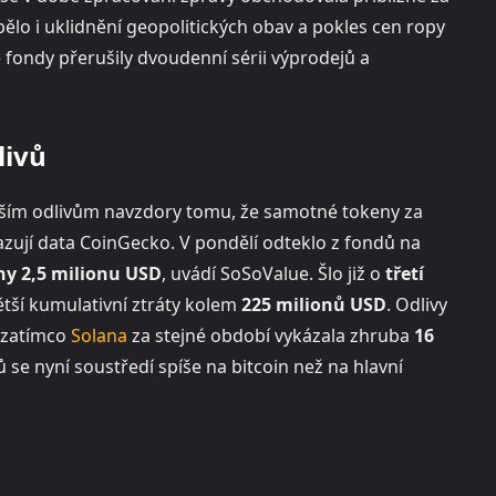
ělo i uklidnění geopolitických obav a pokles cen ropy
 fondy přerušily dvoudenní sérii výprodejů a
livů
dalším odlivům navzdory tomu, že samotné tokeny za
kazují data CoinGecko. V pondělí odteklo z fondů na
ny 2,5 milionu USD
, uvádí SoSoValue. Šlo již o
třetí
ětší kumulativní ztráty kolem
225 milionů USD
. Odlivy
 zatímco
Solana
za stejné období vykázala zhruba
16
ů se nyní soustředí spíše na bitcoin než na hlavní