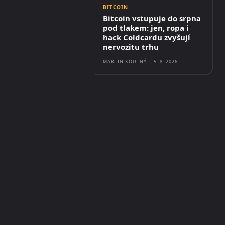
BITCOIN
Bitcoin vstupuje do srpna
pod tlakem: jen, ropa i
hack Coldcardu zvyšují
nervozitu trhu
MARTIN KOUTNÝ
-
5. 8. 2026