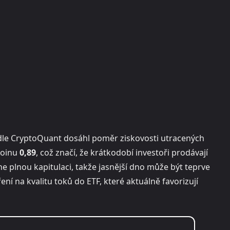
 Podle CryptoQuant dosáhl poměr ziskovosti utracených
coinu
0,89
, což značí, že krátkodobí investoři prodávají
 ne plnou kapitulaci, takže jasnější dno může být teprve
í na kvalitu toků do ETF, které aktuálně favorizují