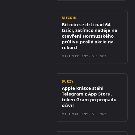
BITCOIN
Bitcoin se drží nad 64
tisíci, zatímco naděje na
otevření Hormuzského
průlivu posílá akcie na
rekord
MARTIN KOUTNÝ
-
5. 8. 2026
BURZY
Apple krátce stáhl
Telegram z App Storu,
token Gram po propadu
oživil
MARTIN KOUTNÝ
-
5. 8. 2026