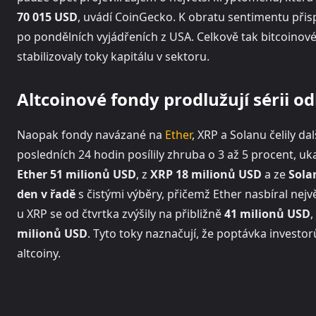
70 015 USD
, uvádí CoinGecko. K obratu sentimentu přisp
po pondělních vyjádřeních z USA. Celkově tak bitcoinové
stabilizovaly toky kapitálu v sektoru.
Altcoinové fondy prodlužují sérii od
Naopak fondy navázané na
Ether
, XRP a Solanu čelily 
posledních 24 hodin posílily zhruba o 3 až 5 procent, u
Ether 51 milionů USD
, z
XRP 18 milionů USD
a ze
Sola
den v řadě
s čistými výběry, přičemž Ether nasbíral nejv
u XRP se od čtvrtka zvýšily na přibližně
41 milionů USD
,
milionů USD
. Tyto toky naznačují, že poptávka investor
altcoiny.