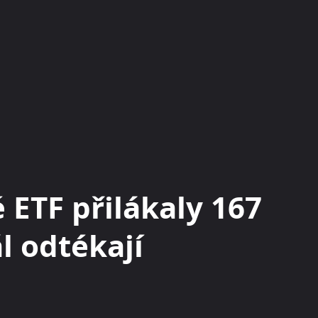
KRYPTOMĚNY
BURZY
RADY A TIPY
 ETF přilákaly 167
ál odtékají