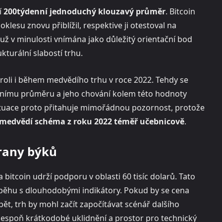
í
200týdenní jednoduchý klouzavý průměr
. Bitcoin
lesu znovu přiblížil, respektive ji otestoval na
 už v minulosti vnímána jako důležitý orientační bod
turální slabostí trhu.
 roli i během medvědího trhu v roce 2022. Tehdy se
ennímu průměru a jeho chování kolem této hodnoty
situace proto přitahuje mimořádnou pozornost, protože
 medvědí schéma z roku 2022 téměř učebnicově
.
brany býků
 bitcoin udrží podporu v oblasti 60 tisíc dolarů. Tato
ouběhu s dlouhodobými indikátory. Pokud by se cena
pět, trh by mohl začít započítávat scénář dalšího
espoň krátkodobé uklidnění a prostor pro technický