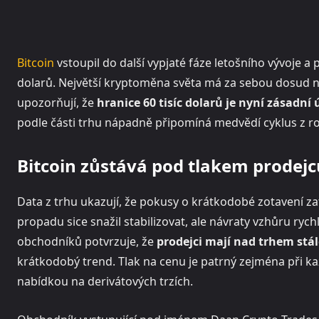
Bitcoin
vstoupil do další vypjaté fáze letošního vývoje a 
dolarů. Největší kryptoměna světa má za sebou dosud nejs
upozorňují, že
hranice 60 tisíc dolarů je nyní zásadní
podle části trhu nápadně připomíná medvědí cyklus z r
Bitcoin zůstává pod tlakem prodejc
Data z trhu ukazují, že pokusy o krátkodobé zotavení z
propadu sice snažil stabilizovat, ale návraty vzhůru rych
obchodníků potvrzuje, že
prodejci mají nad trhem stá
krátkodobý trend. Tlak na cenu je patrný zejména při 
nabídkou na derivátových trzích.