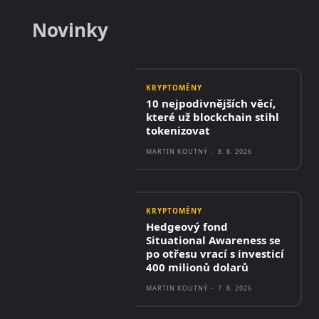
Novinky
KRYPTOMĚNY
10 nejpodivnějších věcí,
které už blockchain stihl
tokenizovat
MARTIN KOUTNÝ
-
8. 8. 2026
KRYPTOMĚNY
Hedgeový fond
Situational Awareness se
po otřesu vrací s investicí
400 milionů dolarů
MARTIN KOUTNÝ
-
7. 8. 2026