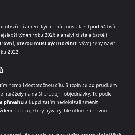
po otevření amerických trhů znovu klesl pod 64 tisíc
labší týden roku 2026 a analytici stále častěji
 úrovní, kterou musí býci ubránit
. Vývoj ceny navíc
oku 2022.
ů
atím nemají dostatečnou sílu. Bitcoin se po prudkém
le narážely na další prodejní objednávky. To podle
le převahu
a kupci zatím nedokázali změnit
každém odrazu, který bývá rychle utlumen novou