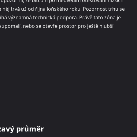
pozornil, že bitcoin po medvědím otestování nižších
 něj trvá už od října loňského roku. Pozornost trhu se
 sbíhá významná technická podpora. Právě tato zóna je
 zpomalí, nebo se otevře prostor pro ještě hlubší
uzavý průměr