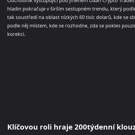
Obchodník vystupující pod jménem Daan Crypto Trades u
hladin pokračuje v širším sestupném trendu, který podle
tak soustředí na oblast nízkých 60 tisíc dolarů, kde se
podle něj místem, kde se rozhodne, zda se pokles pouze
korekci.
Klíčovou roli hraje 200týdenní klo