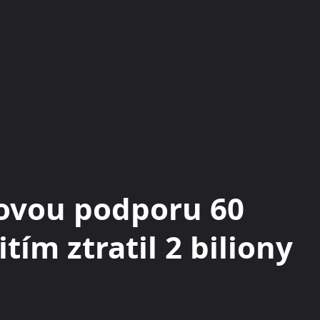
KRYPTOMĚNY
BURZY
RADY A TIPY
íčovou podporu 60
itím ztratil 2 biliony