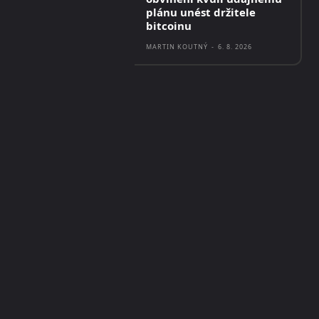
plánu unést držitele
bitcoinu
MARTIN KOUTNÝ
-
6. 8. 2026