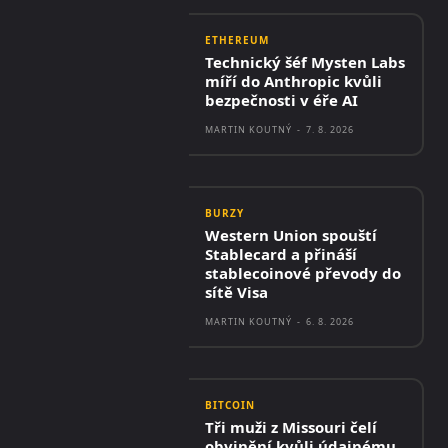
ETHEREUM
Technický šéf Mysten Labs
míří do Anthropic kvůli
bezpečnosti v éře AI
MARTIN KOUTNÝ
-
7. 8. 2026
BURZY
Western Union spouští
Stablecard a přináší
stablecoinové převody do
sítě Visa
MARTIN KOUTNÝ
-
6. 8. 2026
BITCOIN
Tři muži z Missouri čelí
obvinění kvůli údajnému