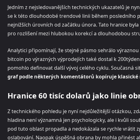
Jedním z nejsledovanějších technických ukazatelů je nyn
se k této dlouhodobé trendové linii během posledního pok
nejnižších úrovních od začátku února. Tato hranice byla
pro rozlišení mezi hlubokou korekcí a dlouhodobou struk
Analytici připomínají, že stejné pásmo sehrálo výraznou
bitcoin po výrazných výprodejích také dostal k 200týd
pomohlo definovat další vývoj celého cyklu. Současná 
graf podle některých komentátorů kopíruje klasické
Hranice 60 tisíc dolarů jako linie o
Z technického pohledu je nyní nejdůležitější otázkou, zda
hladina není významná jen psychologicky, ale i kvůli s
pod tuto oblast propadla a nedokázala se rychle vrátit z
oslabování. Naopak úspěšná obrana by mohla přinést al