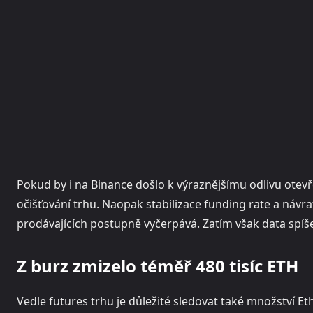
Pokud by i na Binance došlo k výraznějšímu odlivu otev
očišťování trhu. Naopak stabilizace funding rate a návr
prodávajících postupně vyčerpává. Zatím však data spíš
Z burz zmizelo téměř 480 tisíc ETH
Vedle futures trhu je důležité sledovat také množství 