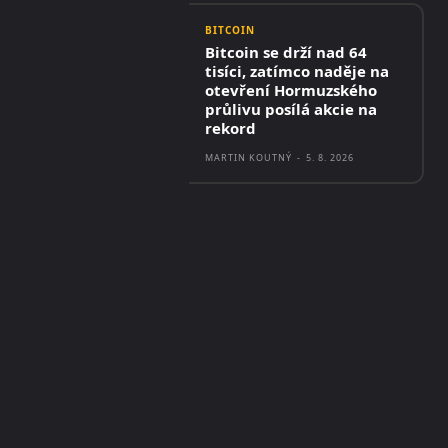
BITCOIN
Bitcoin se drží nad 64
tisíci, zatímco naděje na
otevření Hormuzského
průlivu posílá akcie na
rekord
MARTIN KOUTNÝ
-
5. 8. 2026