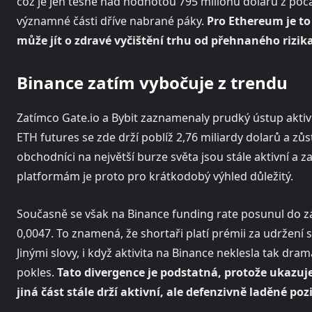
což je jen těsně nad hodnotou 795 milionů dolarů z počát
významné části dříve nabrané páky.
Pro Ethereum je to
může jít o zdravé vyčištění trhu od přehnaného rizika
Binance zatím vybočuje z trendu
Zatímco Gate.io a Bybit zaznamenaly prudký ústup aktiv
ETH futures se zde drží poblíž 2,76 miliardy dolarů a zů
obchodníci na největší burze světa jsou stále aktivní a za
platformám je proto pro krátkodobý výhled důležitý.
Současně se však na Binance funding rate posunul do z
0,0047. To znamená, že shortaři platí prémii za udržení
Jinými slovy, i když aktivita na Binance neklesla tak dr
pokles.
Tato divergence je podstatná, protože ukazuje
jiná část stále drží aktivní, ale defenzivně laděné poz