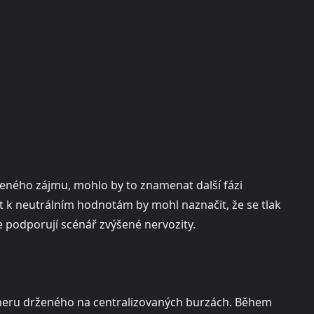
řeného zájmu, mohlo by to znamenat další fázi
at k neutrálním hodnotám by mohl naznačit, že se tlak
e podporují scénář zvýšené nervozity.
Etheru drženého na centralizovaných burzách. Během