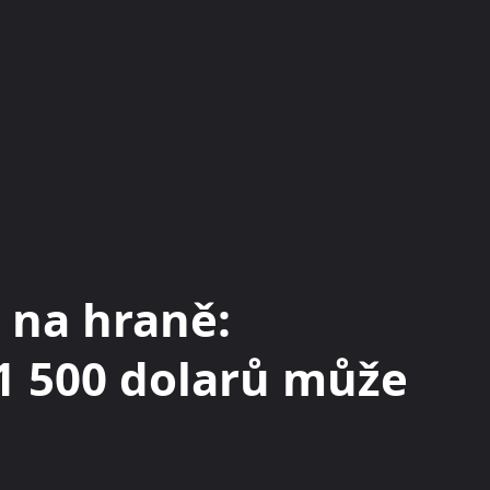
KRYPTOMĚNY
BURZY
RADY A TIPY
 na hraně:
1 500 dolarů může