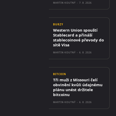
MARTIN KOUTNÝ
-
7. 8. 2026
BURZY
Western Union spouští
Stablecard a přináší
stablecoinové převody do
sítě Visa
MARTIN KOUTNÝ
-
6. 8. 2026
BITCOIN
Tři muži z Missouri čelí
obvinění kvůli údajnému
plánu unést držitele
bitcoinu
MARTIN KOUTNÝ
-
6. 8. 2026