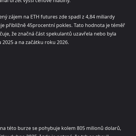
hal držet vyšší cenové hladiny.
ný zájem na ETH futures zde spadl z 4,84 miliardy
uje přibližně 45procentní pokles. Tato hodnota je téměř
čuje, že značná část spekulantů uzavřela nebo byla
u 2025 a na začátku roku 2026.
a této burze se pohybuje kolem 805 milionů dolarů,