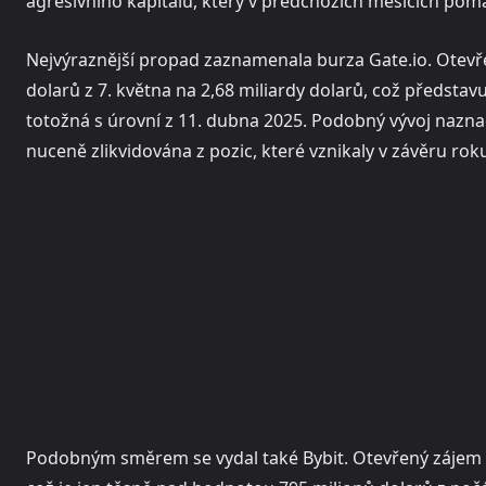
agresivního kapitálu, který v předchozích měsících pomá
Nejvýraznější propad zaznamenala burza Gate.io. Otevře
dolarů z 7. května na 2,68 miliardy dolarů, což představ
totožná s úrovní z 11. dubna 2025. Podobný vývoj nazna
nuceně zlikvidována z pozic, které vznikaly v závěru rok
Podobným směrem se vydal také Bybit. Otevřený zájem n