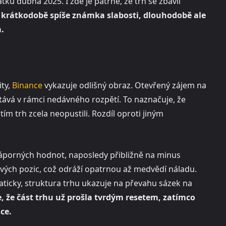
ku dubna 2025. I zde je patrné, že trh se zbavil
 krátkodobě spíše známka slabosti, dlouhodobě ale
.
ity,
Binance
vykazuje odlišný obraz. Otevřený zájem na
stává v rámci nedávného rozpětí. To naznačuje, že
tím trh zcela neopustili. Rozdíl oproti jiným
áporných hodnot, naposledy přibližně na minus
 svých pozic, což odráží opatrnou až medvědí náladu.
amaticky, struktura trhu ukazuje na převahu sázek na
, že část trhu už prošla tvrdým resetem, zatímco
ice.