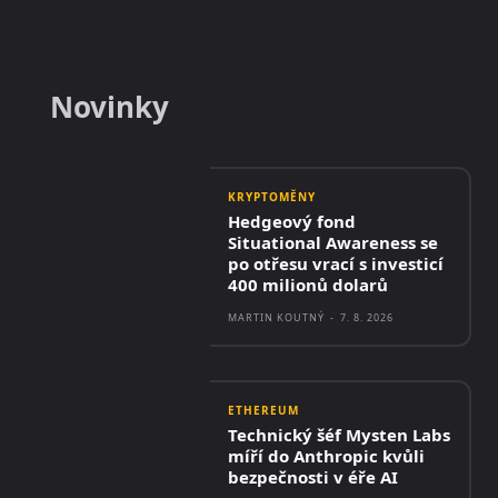
Novinky
KRYPTOMĚNY
Hedgeový fond
Situational Awareness se
po otřesu vrací s investicí
400 milionů dolarů
MARTIN KOUTNÝ
-
7. 8. 2026
ETHEREUM
Technický šéf Mysten Labs
míří do Anthropic kvůli
bezpečnosti v éře AI