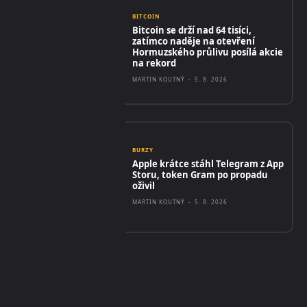
BITCOIN
Bitcoin se drží nad 64 tisíci,
zatímco naděje na otevření
Hormuzského průlivu posílá akcie
na rekord
MARTIN KOUTNÝ
-
5. 8. 2026
BURZY
Apple krátce stáhl Telegram z App
Storu, token Gram po propadu
oživil
MARTIN KOUTNÝ
-
5. 8. 2026