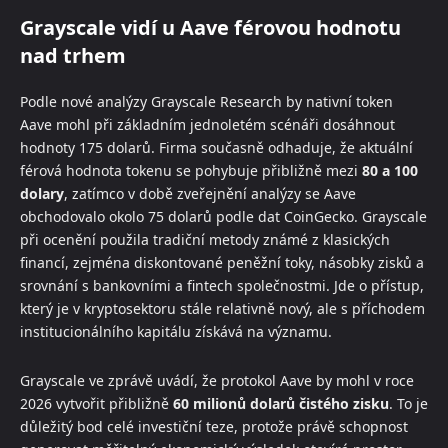
Grayscale vidí u Aave férovou hodnotu
nad trhem
Podle nové analýzy Grayscale Research by nativní token
Aave mohl při základním jednoletém scénáři dosáhnout
hodnoty 175 dolarů. Firma současně odhaduje, že aktuální
férová hodnota tokenu se pohybuje přibližně mezi
80 a 100
dolary
, zatímco v době zveřejnění analýzy se Aave
obchodovalo okolo 75 dolarů podle dat CoinGecko. Grayscale
při ocenění použila tradiční metody známé z klasických
financí, zejména diskontované peněžní toky, násobky zisků a
srovnání s bankovními a fintech společnostmi. Jde o přístup,
který je v kryptosektoru stále relativně nový, ale s příchodem
institucionálního kapitálu získává na významu.
Grayscale ve zprávě uvádí, že protokol Aave by mohl v roce
2026 vytvořit přibližně
60 milionů dolarů čistého zisku
. To je
důležitý bod celé investiční teze, protože právě schopnost