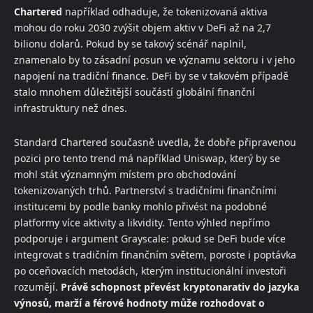
Chartered
například odhaduje, že tokenizovaná aktiva
mohou do roku 2030 zvýšit objem aktiv v DeFi až na 2,7
bilionu dolarů. Pokud by se takový scénář naplnil,
znamenalo by to zásadní posun ve významu sektoru i v jeho
napojení na tradiční finance. DeFi by se v takovém případě
stalo mnohem důležitější součástí globální finanční
infrastruktury než dnes.
Standard Chartered současně uvedla, že dobře připravenou
pozici pro tento trend má například Uniswap, který by se
mohl stát významným místem pro obchodování
tokenizovaných trhů. Partnerství s tradičními finančními
institucemi by podle banky mohlo přivést na podobné
platformy více aktivity a likvidity. Tento výhled nepřímo
podporuje i argument Grayscale: pokud se DeFi bude více
integrovat s tradičním finančním světem, poroste i poptávka
po oceňovacích metodách, kterým institucionální investoři
rozumějí.
Právě schopnost převést kryptonarativ do jazyka
výnosů, marží a férové hodnoty může rozhodovat o