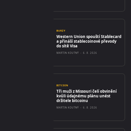
BURZY
Western Union spouští Stablecard
a přináší stablecoinové převody
do sítě Visa
MARTIN KOUTNÝ
-
6. 8. 2026
BITCOIN
Tři muži z Missouri čelí obvinění
kvůli údajnému plánu unést
držitele bitcoinu
MARTIN KOUTNÝ
-
6. 8. 2026