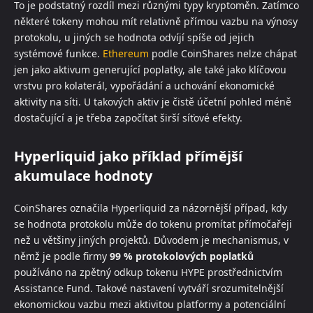
To je podstatný rozdíl mezi různými typy kryptoměn. Zatímco
některé tokeny mohou mít relativně přímou vazbu na výnosy
protokolu, u jiných se hodnota odvíjí spíše od jejich
systémové funkce.
Ethereum
podle CoinShares nelze chápat
jen jako aktivum generující poplatky, ale také jako klíčovou
vrstvu pro kolaterál, vypořádání a uchování ekonomické
aktivity na síti. U takových aktiv je čistě účetní pohled méně
dostačující a je třeba započítat širší síťové efekty.
Hyperliquid jako příklad přímější
akumulace hodnoty
CoinShares označila Hyperliquid za názornější případ, kdy
se hodnota protokolu může do tokenu promítat přímočařeji
než u většiny jiných projektů. Důvodem je mechanismus, v
němž je podle firmy
99 % protokolových poplatků
používáno na zpětný odkup tokenu HYPE prostřednictvím
Assistance Fund. Takové nastavení vytváří srozumitelnější
ekonomickou vazbu mezi aktivitou platformy a potenciální