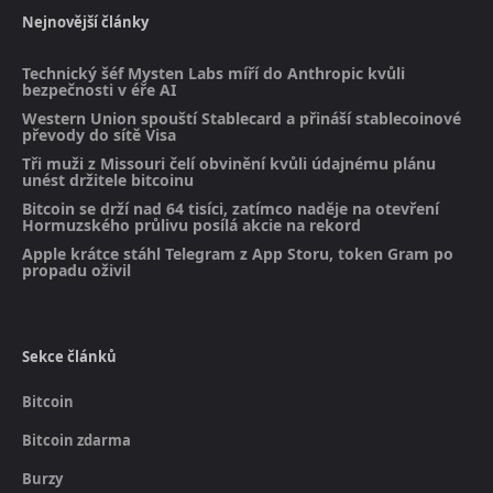
Nejnovější články
Technický šéf Mysten Labs míří do Anthropic kvůli
bezpečnosti v éře AI
Western Union spouští Stablecard a přináší stablecoinové
převody do sítě Visa
Tři muži z Missouri čelí obvinění kvůli údajnému plánu
unést držitele bitcoinu
Bitcoin se drží nad 64 tisíci, zatímco naděje na otevření
Hormuzského průlivu posílá akcie na rekord
Apple krátce stáhl Telegram z App Storu, token Gram po
propadu oživil
Sekce článků
Bitcoin
Bitcoin zdarma
Burzy