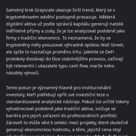
Samotný krok Grayscale ukazuje širší trend, který se v
kryptoměnovém odvětví postupně prosazuje. Některá
digitální aktiva už podle správců kapitálu generují natolik
měřitelné příjmy a zisky, že je lze analyzovat podobně jako
firmy v tradiční ekonomice. To neznamená, že by se
kryptoměny měly posuzovat výhradně optikou Wall Street,
ale spíše to naznačuje proměnu trhu. Jakmile se DeFi
protokoly dostávají do fáze stabilnějšího provozu, začínají
být relevantní i ukazatele typu cash flow, marže nebo
násobky výnosů.
Tento posun je významný hlavně pro institucionální
investory, kteří potřebují opřít své investiční teze o
standardizované analytické nástroje. Pokud lze určité tokeny
vyhodnocovat podobně jako tradiční aktiva, snižuje se
bariéra pro jejich zařazení do profesionálních portfolií.
Zároveň to může vést k selekci mezi projekty, které skutečně
generují ekonomickou hodnotu, a těmi, jejichž cena stojí