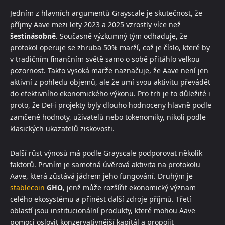
Jedním z hlavních argumentů Grayscale je skutečnost, že
příjmy Aave mezi lety 2023 a 2025 vzrostly více než
šestinásobně
. Současně výzkumný tým odhaduje, že
protokol operuje se zhruba 50% marží, což je číslo, které by
v tradičním finančním světě samo o sobě přitáhlo velkou
pozornost. Takto vysoká marže naznačuje, že Aave není jen
aktivní z pohledu objemů, ale že umí svou aktivitu převádět
do efektivního ekonomického výkonu. Pro trh je to důležité i
proto, že DeFi projekty byly dlouho hodnoceny hlavně podle
zamčené hodnoty, uživatelů nebo tokenomiky, nikoli podle
klasických ukazatelů ziskovosti.
Další růst výnosů má podle Grayscale podporovat několik
faktorů. Prvním je samotná úvěrová aktivita na protokolu
Aave, která zůstává jádrem jeho fungování. Druhým je
stablecoin
GHO
, jenž může rozšířit ekonomický význam
celého ekosystému a přinést další zdroje příjmů. Třetí
oblastí jsou institucionální produkty, které mohou Aave
pomoci oslovit konzervativnější kapitál a propojit