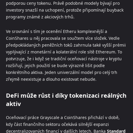
podporou ceny tokenu. Právě podobné modely bývají pro
investory snazší na uchopení, protože připomínají buyback
programy známé z akciových trhů.
Ve srovnání s tím je ocenění Etheru komplexnější a
CoinShares u něj pracovala se součtem více složek. Vedle
předpokládaných peněžních toků zahrnula také vyšší prémii
vyplývající z monetární a kolaterální role sítě Ethereum. To
potvrzuje, že i když se tradiční oceňovací nástroje v kryptu
rozšiřují, jejich použití se bude výrazně lišit podle
konkrétního aktiva. Jeden univerzální model pro celý trh
zřejmě neexistuje a dlouho existovat nebude.
DeFi může růst i díky tokenizaci reálných
aktiv
Oceňovací práce Grayscale a CoinShares přichází v době,
kdy část finančního sektoru očekává silnější expanzi
decentralizovaných financí v dalších letech. Banka
Standard