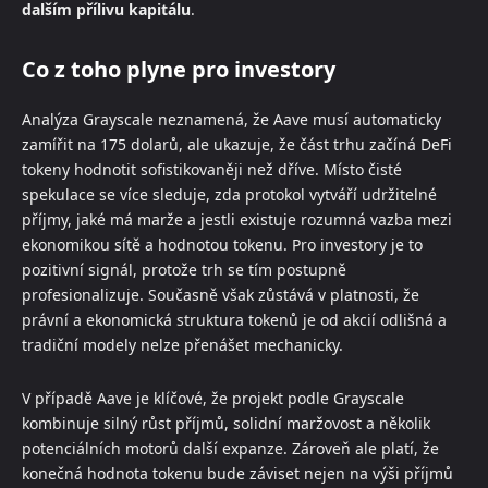
dalším přílivu kapitálu
.
Co z toho plyne pro investory
Analýza Grayscale neznamená, že Aave musí automaticky
zamířit na 175 dolarů, ale ukazuje, že část trhu začíná DeFi
tokeny hodnotit sofistikovaněji než dříve. Místo čisté
spekulace se více sleduje, zda protokol vytváří udržitelné
příjmy, jaké má marže a jestli existuje rozumná vazba mezi
ekonomikou sítě a hodnotou tokenu. Pro investory je to
pozitivní signál, protože trh se tím postupně
profesionalizuje. Současně však zůstává v platnosti, že
právní a ekonomická struktura tokenů je od akcií odlišná a
tradiční modely nelze přenášet mechanicky.
V případě Aave je klíčové, že projekt podle Grayscale
kombinuje silný růst příjmů, solidní maržovost a několik
potenciálních motorů další expanze. Zároveň ale platí, že
konečná hodnota tokenu bude záviset nejen na výši příjmů