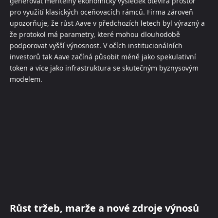
generovat měřitelný ekonomický výsledek otevírá prostor
pro využití klasických oceňovacích rámců. Firma zároveň
upozorňuje, že růst Aave v předchozích letech byl výrazný a
že protokol má parametry, které mohou dlouhodobě
podporovat vyšší výnosnost. V očích institucionálních
investorů tak Aave začíná působit méně jako spekulativní
token a více jako infrastruktura se skutečným byznysovým
modelem.
Růst tržeb, marže a nové zdroje výnosů