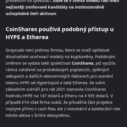
především na spekulaci.
Aave se v tomto ohledu řadí mezi
nejčastěji zmiňované kandidáty na institucionálně
uchopitelné DeFi aktivum
.
CoinShares používá podobný přístup u
HYPE a Etherea
Grayscale není jedinou firmou, která se snaží aplikovat
dlouhodobé oceňovací modely na kryptoměny. Podobným
směrem se vydala také společnost
CoinShares
, jež využila
rámce založené na protokolových poplatcích, zpětných
odkupech a dalších ekonomických faktorech pro ocenění
tokenu HYPE od Hyperliquid a také Etherea. Ve svém
základním scénáři pro rok 2031 stanovila CoinShares
hodnotu HYPE na 147 dolarů a Etheru na 4 935 dolarů. V
případě ETH však firma uvádí, že převážná část projekce
neplyne přímo z cash flow, ale z monetární a kolaterální role
tohoto aktiva v širším ekosystému.