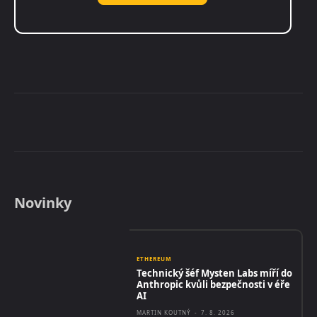
Novinky
ETHEREUM
Technický šéf Mysten Labs míří do
Anthropic kvůli bezpečnosti v éře
AI
MARTIN KOUTNÝ
-
7. 8. 2026