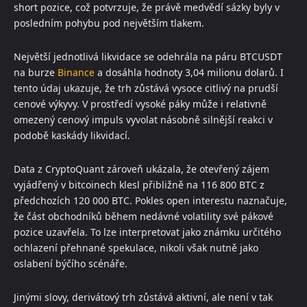
short pozice, což potvrzuje, že právě medvědí sázky byly v
posledním pohybu pod největším tlakem.
Největší jednotlivá likvidace se odehrála na páru BTCUSDT
na burze
Binance
a dosáhla hodnoty 3,04 milionu dolarů. I
tento údaj ukazuje, že trh zůstává vysoce citlivý na prudší
cenové výkyvy. V prostředí vysoké páky může i relativně
omezený cenový impuls vyvolat násobně silnější reakci v
podobě kaskády likvidací.
Data z CryptoQuant zároveň ukázala, že otevřený zájem
vyjádřený v bitcoinech klesl přibližně na 116 800 BTC z
předchozích 120 000 BTC. Pokles open interestu naznačuje,
že část obchodníků během nedávné volatility své pákové
pozice uzavřela. To lze interpretovat jako známku určitého
ochlazení přehnané spekulace, nikoli však nutně jako
oslabení býčího scénáře.
Jinými slovy, derivátový trh zůstává aktivní, ale není v tak