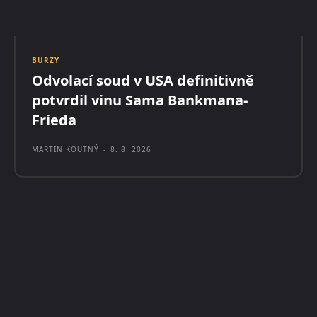
BURZY
Odvolací soud v USA definitivně
potvrdil vinu Sama Bankmana-
Frieda
MARTIN KOUTNÝ
-
8. 8. 2026