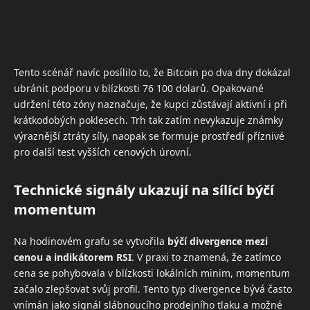
Tento scénář navíc posílilo to, že Bitcoin po dva dny dokázal
ubránit podporu v blízkosti 76 100 dolarů. Opakované
udržení této zóny naznačuje, že kupci zůstávají aktivní i při
krátkodobých poklesech. Trh tak zatím nevykazuje známky
výraznější ztráty síly, naopak se formuje prostředí příznivé
pro další test vyšších cenových úrovní.
Technické signály ukazují na sílící býčí
momentum
Na hodinovém grafu se vytvořila
býčí divergence mezi
cenou a indikátorem RSI
. V praxi to znamená, že zatímco
cena se pohybovala v blízkosti lokálních minim, momentum
začalo zlepšovat svůj profil. Tento typ divergence bývá často
vnímán jako signál slábnoucího prodejního tlaku a možné