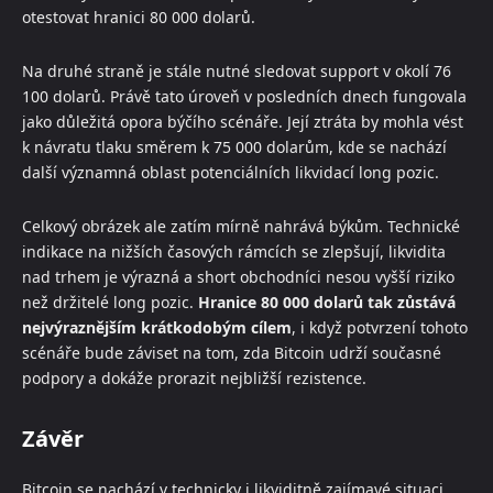
otestovat hranici 80 000 dolarů.
Na druhé straně je stále nutné sledovat support v okolí 76
100 dolarů. Právě tato úroveň v posledních dnech fungovala
jako důležitá opora býčího scénáře. Její ztráta by mohla vést
k návratu tlaku směrem k 75 000 dolarům, kde se nachází
další významná oblast potenciálních likvidací long pozic.
Celkový obrázek ale zatím mírně nahrává býkům. Technické
indikace na nižších časových rámcích se zlepšují, likvidita
nad trhem je výrazná a short obchodníci nesou vyšší riziko
než držitelé long pozic.
Hranice 80 000 dolarů tak zůstává
nejvýraznějším krátkodobým cílem
, i když potvrzení tohoto
scénáře bude záviset na tom, zda Bitcoin udrží současné
podpory a dokáže prorazit nejbližší rezistence.
Závěr
Bitcoin se nachází v technicky i likviditně zajímavé situaci,