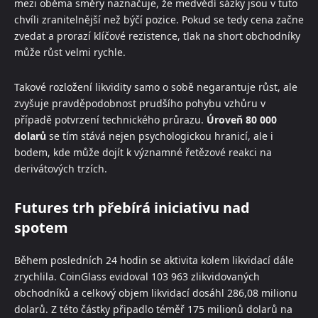
mezi oběma směry naznačuje, že medvědí sázky jsou v tuto
chvíli zranitelnější než býčí pozice. Pokud se tedy cena začne
zvedat a prorazí klíčové rezistence, tlak na short obchodníky
může růst velmi rychle.
Takové rozložení likvidity samo o sobě negarantuje růst, ale
zvyšuje pravděpodobnost prudšího pohybu vzhůru v
případě potvrzení technického průrazu.
Úroveň 80 000
dolarů
se tím stává nejen psychologickou hranicí, ale i
bodem, kde může dojít k významné řetězové reakci na
derivátových trzích.
Futures trh přebírá iniciativu nad
spotem
Během posledních 24 hodin se aktivita kolem likvidací dále
zrychlila. CoinGlass evidoval 103 963 zlikvidovaných
obchodníků a celkový objem likvidací dosáhl 286,08 milionu
dolarů. Z této částky připadlo téměř 175 milionů dolarů na