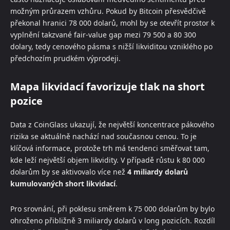
možným průrazem vzhůru. Pokud by Bitcoin přesvědčivě
překonal hranici 78 000 dolarů, mohl by se otevřít prostor k
vyplnění takzvané fair-value gap mezi 79 500 a 80 300
dolary, tedy cenového pásma s nižší likviditou vzniklého po
předchozím prudkém výprodeji.
Mapa likvidací favorizuje tlak na short
pozice
Data z CoinGlass ukazují, že největší koncentrace pákového
rizika se aktuálně nachází nad současnou cenou. To je
klíčová informace, protože trh má tendenci směřovat tam,
kde leží největší objem likvidity. V případě růstu k 80 000
dolarům by se aktivovalo více než
4 miliardy dolarů
kumulovaných short likvidací
.
Pro srovnání, při poklesu směrem k 75 000 dolarům by bylo
ohroženo přibližně 3 miliardy dolarů v long pozicích. Rozdíl