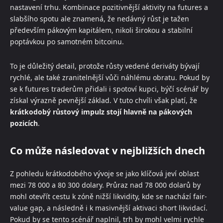
nastavení trhu. Kombinace pozitivnější aktivity na futures a
slabšího spotu ale znamená, že nedávný růst je tažen
především pákovým kapitálem, nikoli širokou a stabilní
poptávkou po samotném bitcoinu.
To je důležitý detail, protože růsty vedené deriváty bývají
rychlé, ale také zranitelnější vůči náhlému obratu. Pokud by
se k futures traderům přidali i spotoví kupci, býčí scénář by
získal výrazně pevnější základ. V tuto chvíli však platí, že
krátkodobý růstový impulz stojí hlavně na pákových
pozicích
.
Co může následovat v nejbližších dnech
Z pohledu krátkodobého vývoje se jako klíčová jeví oblast
mezi 78 000 a 80 300 dolary. Průraz nad 78 000 dolarů by
mohl otevřít cestu k zóně nižší likvidity, kde se nachází fair-
value gap, a následně i k masivnější aktivaci short likvidací.
Pokud by se tento scénář naplnil, trh by mohl velmi rychle