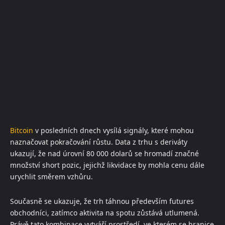
Bitcoin
v posledních dnech vysílá signály, které mohou
naznačovat pokračování růstu. Data z trhu s deriváty
ukazují, že nad úrovní 80 000 dolarů se hromadí značné
množství short pozic, jejichž likvidace by mohla cenu dále
urychlit směrem vzhůru.
Současně se ukazuje, že trh táhnou především futures
obchodníci, zatímco aktivita na spotu zůstává utlumená.
Právě tato kombinace vytváří prostředí, ve kterém se hranice