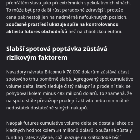
přehřátém stavu jako při extrémních spekulativních vlnách.
To může být pro další růst paradoxně zdravější, protože
cena pak nestojí jen na nadměrně nafouknutých pozicích.
Současné prostředí ukazuje spíše na kontrolovanou
aktivitu futures obchodníků
než na chaotickou euforii.
Slabší spotová poptávka zůstává
rizikovým faktorem
Navzdory návratu Bitcoinu k 78 000 dolarům zůstává účast
spotového trhu poměrně slabá. Agregovaný spot cumulative
volume delta, který sleduje čistý nákupní a prodejní tlak, se
pohyboval kolem minus 483 milionů dolarů. To znamená, že
na spotu stále převažuje prodejní aktivita nebo minimálně
nedostatek dostatečně silných nákupů.
Naopak futures cumulative volume delta se dostala lehce do
kladných hodnot kolem 34 milionů dolarů. Současně zůstaly
funding rates zvýšené, což ukazuje na krátkodobě býčí