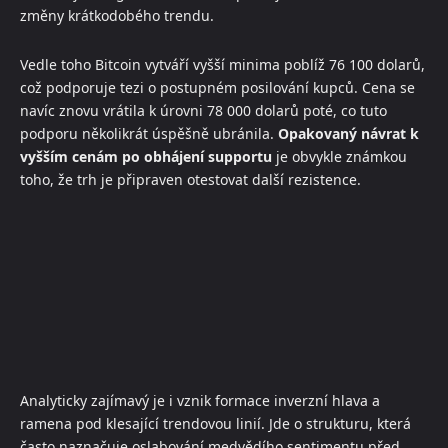
změny krátkodobého trendu.
Vedle toho Bitcoin vytváří vyšší minima poblíž 76 100 dolarů,
což podporuje tezi o postupném posilování kupců. Cena se
navíc znovu vrátila k úrovni 78 000 dolarů poté, co tuto
podporu několikrát úspěšně ubránila.
Opakovaný návrat k
vyšším cenám po obhájení supportu
je obvykle známkou
toho, že trh je připraven otestovat další rezistence.
Analyticky zajímavý je i vznik formace inverzní hlava a
ramena pod klesající trendovou linií. Jde o strukturu, která
často naznačuje oslabování medvědího sentimentu před