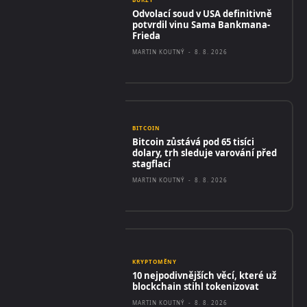
Odvolací soud v USA definitivně
potvrdil vinu Sama Bankmana-
Frieda
MARTIN KOUTNÝ
-
8. 8. 2026
BITCOIN
Bitcoin zůstává pod 65 tisíci
dolary, trh sleduje varování před
stagflací
MARTIN KOUTNÝ
-
8. 8. 2026
KRYPTOMĚNY
10 nejpodivnějších věcí, které už
blockchain stihl tokenizovat
MARTIN KOUTNÝ
-
8. 8. 2026