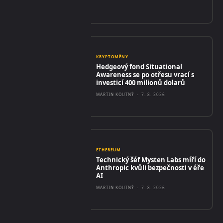
KRYPTOMĚNY
Hedgeový fond Situational
Awareness se po otřesu vrací s
investicí 400 milionů dolarů
MARTIN KOUTNÝ
-
7. 8. 2026
ETHEREUM
Technický šéf Mysten Labs míří do
Anthropic kvůli bezpečnosti v éře
AI
MARTIN KOUTNÝ
-
7. 8. 2026