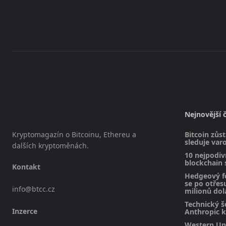
placeholder text
Nejnovější 
Kryptomagazín o Bitcoinu, Ethereu a
Bitcoin zůst
sleduje varo
dalších kryptoměnách.
10 nejpodivn
blockchain 
Kontakt
Hedgeový f
se po otřesu
info@btcc.cz
milionů dol
Technický š
Inzerce
Anthropic k
Western Uni