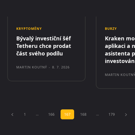
KRYPTOMĚNY
BURZY
Bývalý investiční šéf
Kraken mo
Tetheru chce prodat
aplikaci a 
část svého podílu
asistenta 
investován
MARTIN KOUTNÝ
-
8. 7. 2026
MARTIN KOUTN
...
...
1
166
167
168
179