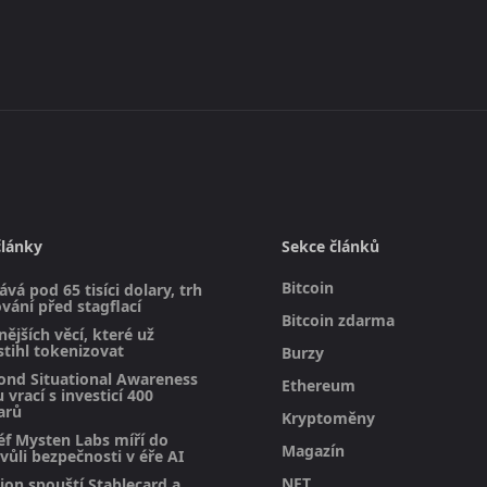
články
Sekce článků
Bitcoin
ává pod 65 tisíci dolary, trh
vání před stagflací
Bitcoin zdarma
ějších věcí, které už
stihl tokenizovat
Burzy
ond Situational Awareness
Ethereum
 vrací s investicí 400
arů
Kryptoměny
éf Mysten Labs míří do
Magazín
vůli bezpečnosti v éře AI
NFT
on spouští Stablecard a