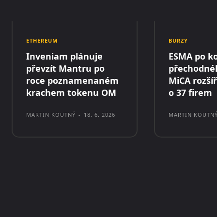
ETHEREUM
BURZY
Inveniam plánuje
ESMA po ko
převzít Mantru po
přechodné
roce poznamenaném
MiCA rozšíř
krachem tokenu OM
o 37 firem
MARTIN KOUTNÝ
-
18. 6. 2026
MARTIN KOUTN