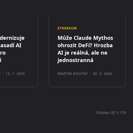
ETHEREUM
dernizuje
Může Claude Mythos
nasadí AI
ohrozit DeFi? Hrozba
pro
AI je reálná, ale ne
í
jednostranná
Ý
-
13. 7. 2026
MARTIN KOUTNÝ
-
30. 6. 2026
Stránka 167 z 179