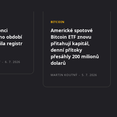
BITCOIN
nci
Americké spotové
ho období
Bitcoin ETF znovu
ila registr
přitahují kapitál,
denní přítoky
přesáhly 200 milionů
Ý
-
6. 7. 2026
dolarů
MARTIN KOUTNÝ
-
5. 7. 2026