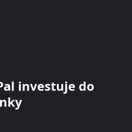
KRYPTOMĚNY
BURZY
RADY A TIPY
Pal investuje do
enky