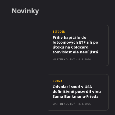
Novinky
BITCOIN
Příliv kapitálu do
bitcoinových ETF sílí po
útoku na Coldcard,
souvislost ale není jistá
MARTIN KOUTNÝ
-
9. 8. 2026
BURZY
Odvolací soud v USA
definitivně potvrdil vinu
Sama Bankmana-Frieda
MARTIN KOUTNÝ
-
8. 8. 2026