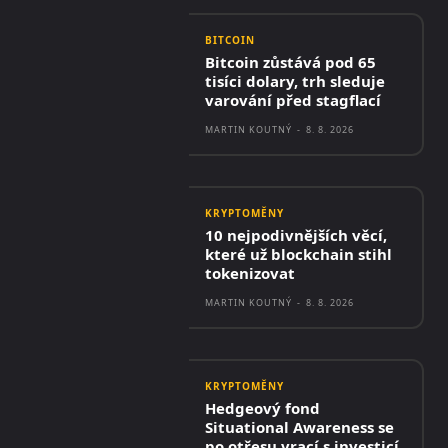
BITCOIN
Bitcoin zůstává pod 65
tisíci dolary, trh sleduje
varování před stagflací
MARTIN KOUTNÝ
-
8. 8. 2026
KRYPTOMĚNY
10 nejpodivnějších věcí,
které už blockchain stihl
tokenizovat
MARTIN KOUTNÝ
-
8. 8. 2026
KRYPTOMĚNY
Hedgeový fond
Situational Awareness se
po otřesu vrací s investicí