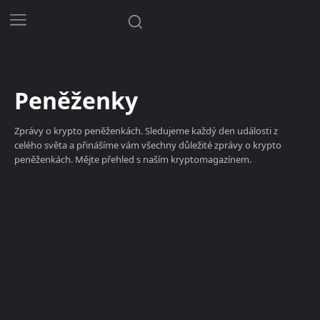
Peněženky
Zprávy o krypto peněženkách. Sledujeme každý den události z
celého světa a přinášíme vám všechny důležité zprávy o krypto
peněženkách. Mějte přehled s naším kryptomagazínem.
Bitcoin zdarma
Burzy
Peněženky
Směnárny
Těžba krypt