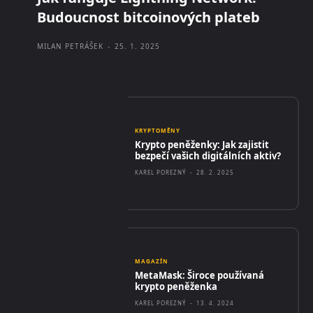
Budoucnost bitcoinových plateb
MILAN PETRÁŠEK
-
25. 1. 2025
KRYPTOMĚNY
Krypto peněženky: Jak zajistit
bezpečí vašich digitálních aktiv?
KAREL POREZNÝ
-
28. 2. 2025
MAGAZÍN
MetaMask: Široce používaná
krypto peněženka
KAREL POREZNÝ
-
13. 4. 2024