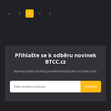
3
4
5
Přihlašte se k odběru novinek
BTCC.cz
Novinky budou zasílány pravidelně každý den v 6 hodin ráno.
Odebírat