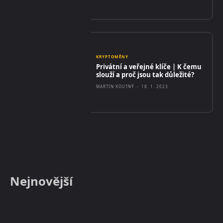
KRYPTOMĚNY
Privátní a veřejné klíče | K čemu
slouží a proč jsou tak důležité?
MARTIN KOUTNÝ
-
18. 1. 2023
Nejnovější