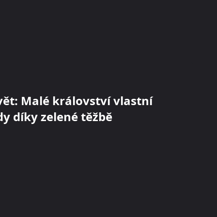
ět: Malé království vlastní
dy díky zelené těžbě