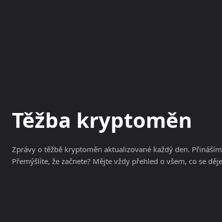
NOVINKY
MAGAZÍN
Těžba kryptoměn
Zprávy o těžbě kryptoměn aktualizované každý den. Přináším
Přemýšlíte, že začnete? Mějte vždy přehled o všem, co se děje
Bitcoin zdarma
Burzy
Peněženky
Směnárny
Těžb