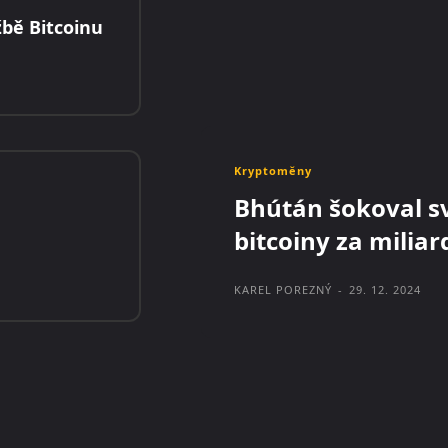
žbě Bitcoinu
Kryptoměny
Bhútán šokoval sv
bitcoiny za miliar
KAREL POREZNÝ
-
29. 12. 2024