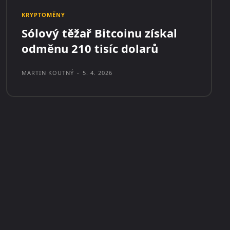
KRYPTOMĚNY
Sólový těžař Bitcoinu získal
odměnu 210 tisíc dolarů
MARTIN KOUTNÝ
-
5. 4. 2026