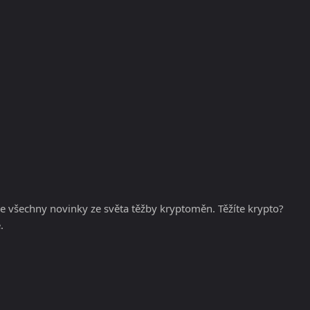
KRYPTOMĚNY
BURZY
RADY A TIPY
e všechny novinky ze světa těžby kryptoměn. Těžíte krypto?
.
a kryptoměn