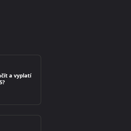
čít a vyplatí
5?