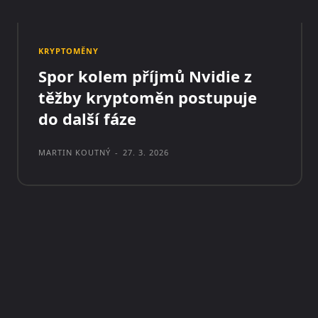
KRYPTOMĚNY
Spor kolem příjmů Nvidie z
těžby kryptoměn postupuje
do další fáze
MARTIN KOUTNÝ
-
27. 3. 2026