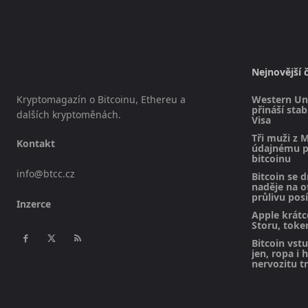
Nejnovější 
Kryptomagazín o Bitcoinu, Ethereu a
Western Uni
přináší sta
dalších kryptoměnách.
Visa
Tři muži z M
Kontakt
údajnému pl
bitcoinu
info@btcc.cz
Bitcoin se d
naděje na 
průlivu posí
Inzerce
Apple krátc
Storu, toke
Bitcoin vst
jen, ropa i 
nervozitu t