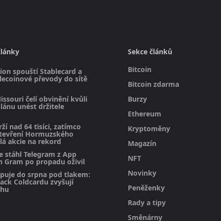
články
Sekce článků
Bitcoin
on spouští Stablecard a
blecoinové převody do sítě
Bitcoin zdarma
issouri čelí obvinění kvůli
Burzy
ánu unést držitele
Ethereum
rží nad 64 tisíci, zatímco
Kryptoměny
otevření Hormuzského
lá akcie na rekord
Magazín
e stáhl Telegram z App
NFT
n Gram po propadu oživil
Novinky
upuje do srpna pod tlakem:
hack Coldcardu zvyšují
Peněženky
rhu
Rady a tipy
Směnárny