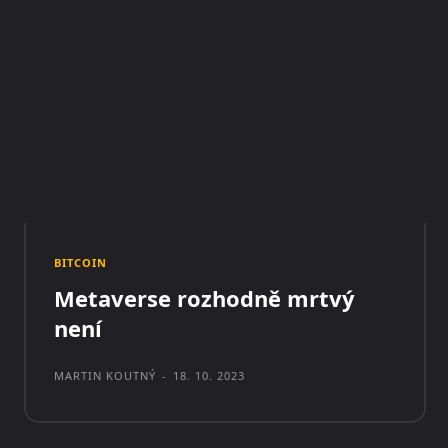
BITCOIN
Metaverse rozhodně mrtvý
není
MARTIN KOUTNÝ
-
18. 10. 2023