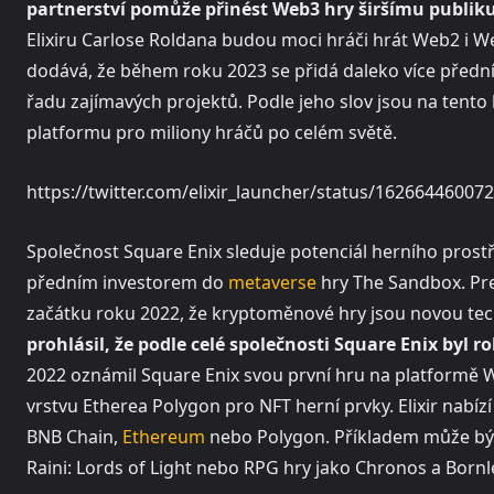
partnerství pomůže přinést Web3 hry širšímu publiku
Elixiru Carlose Roldana budou moci hráči hrát Web2 i W
dodává, že během roku 2023 se přidá daleko více předn
řadu zajímavých projektů. Podle jeho slov jsou na ten
platformu pro miliony hráčů po celém světě.
https://twitter.com/elixir_launcher/status/1626644600
Společnost Square Enix sleduje potenciál herního prostře
předním investorem do
metaverse
hry The Sandbox. Pre
začátku roku 2022, že kryptoměnové hry jsou novou tech
prohlásil, že podle celé společnosti Square Enix byl
2022 oznámil Square Enix svou první hru na platformě W
vrstvu Etherea Polygon pro NFT herní prvky. Elixir nabíz
BNB Chain,
Ethereum
nebo Polygon. Příkladem může bý
Raini: Lords of Light nebo RPG hry jako Chronos a Bornl