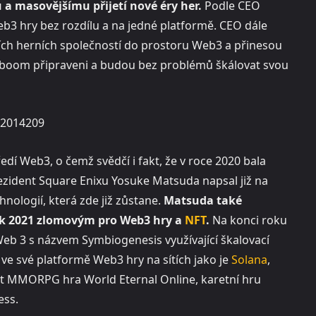
 a masovějšímu přijetí nové éry her.
Podle CEO
eb3 hry bez rozdílu a na jedné platformě. CEO dále
ích herních společností do prostoru Web3 a přinesou
to boom připraveni a budou bez problémů škálovat svou
722014209
dí Web3, o čemž svědčí i fakt, že v roce 2020 bala
zident Square Enixu Yosuke Matsuda napsal již na
nologií, která zde již zůstane.
Matsuda také
 rok 2021 zlomovým pro Web3 hry a
NFT
.
Na konci roku
eb 3 s názvem Symbiogenesis využívající škalovací
í ve své platformě Web3 hry na sítích jako je
Solana
,
t MMORPG hra World Eternal Online, karetní hru
ess.