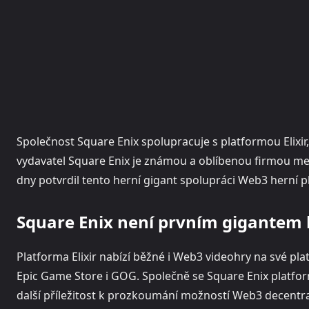
Společnost Square Enix spolupracuje s platformou Elixir
vydavatel Square Enix je známou a oblíbenou firmou mezi 
dny potvrdil tento herní gigant spolupráci Web3 herní pl
Square Enix není prvním gigantem 
Platforma Elixir nabízí běžné i Web3 videohry na své p
Epic Game Store i GOG. Společně se Square Enix platforma
další příležitost k prozkoumání možností Web3 decentr