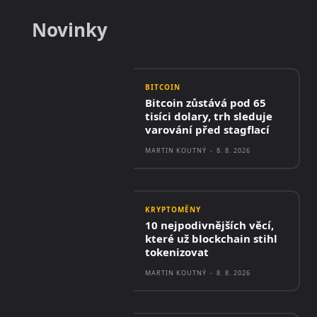
Novinky
BITCOIN
Bitcoin zůstává pod 65
tisíci dolary, trh sleduje
varování před stagflací
MARTIN KOUTNÝ
-
8. 8. 2026
KRYPTOMĚNY
10 nejpodivnějších věcí,
které už blockchain stihl
tokenizovat
MARTIN KOUTNÝ
-
8. 8. 2026