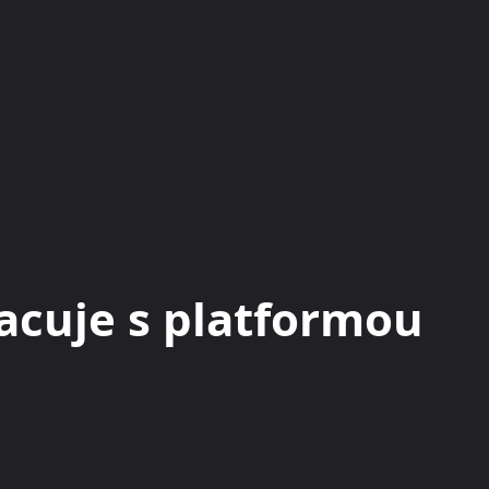
KRYPTOMĚNY
BURZY
RADY A TIPY
acuje s platformou