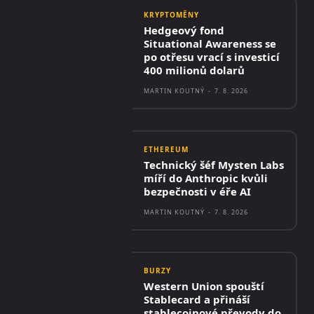
KRYPTOMĚNY
Hedgeový fond
Situational Awareness se
po otřesu vrací s investicí
400 milionů dolarů
MARTIN KOUTNÝ
-
7. 8. 2026
ETHEREUM
Technický šéf Mysten Labs
míří do Anthropic kvůli
bezpečnosti v éře AI
MARTIN KOUTNÝ
-
7. 8. 2026
BURZY
Western Union spouští
Stablecard a přináší
stablecoinové převody do