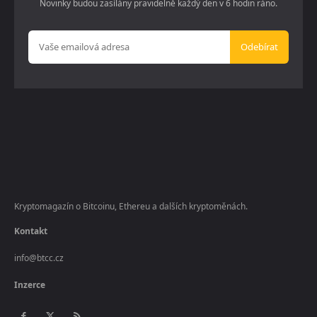
Novinky budou zasílány pravidelně každý den v 6 hodin ráno.
Odebírat
Kryptomagazín o Bitcoinu, Ethereu a dalších kryptoměnách.
Kontakt
info@btcc.cz
Inzerce