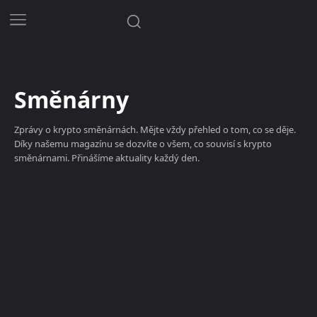
Směnárny
Zprávy o krypto směnárnách. Mějte vždy přehled o tom, co se děje.
Díky našemu magazínu se dozvíte o všem, co souvisí s krypto
směnárnami. Přinášíme aktuality každý den.
Bitcoin zdarma
Burzy
Peněženky
Směnárny
Těžba krypt