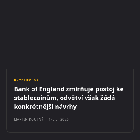
KRYPTOMĚNY
Bank of England zmírňuje postoj ke
stablecoinům, odvětví však žádá
konkrétnější návrhy
MARTIN KOUTNÝ
-
14. 3. 2026