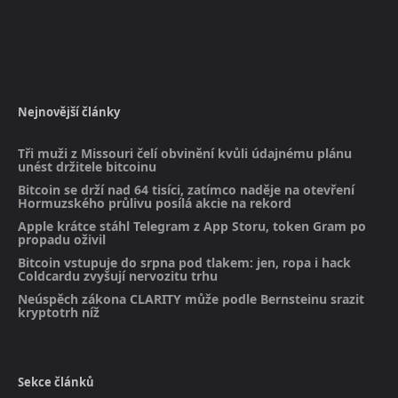
Nejnovější články
Tři muži z Missouri čelí obvinění kvůli údajnému plánu
unést držitele bitcoinu
Bitcoin se drží nad 64 tisíci, zatímco naděje na otevření
Hormuzského průlivu posílá akcie na rekord
Apple krátce stáhl Telegram z App Storu, token Gram po
propadu oživil
Bitcoin vstupuje do srpna pod tlakem: jen, ropa i hack
Coldcardu zvyšují nervozitu trhu
Neúspěch zákona CLARITY může podle Bernsteinu srazit
kryptotrh níž
Sekce článků