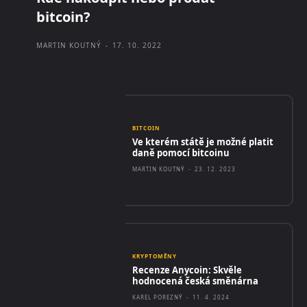
bitcoin?
MARTIN KOUTNÝ
-
17. 10. 2022
BITCOIN
Ve kterém státě je možné platit
daně pomocí bitcoinu
MARTIN KOUTNÝ
-
23. 12. 2023
KRYPTOMĚNY
Recenze Anycoin: Skvěle
hodnocená česká směnárna
KAREL POREZNÝ
-
11. 4. 2024