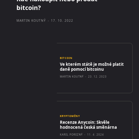
bitcoin?
MARTIN KOUTNÝ
-
17. 10. 2022
BITCOIN
Ve kterém státě je možné platit
daně pomocí bitcoinu
MARTIN KOUTNÝ
-
23. 12. 2023
KRYPTOMĚNY
Recenze Anycoin: Skvěle
hodnocená česká směnárna
KAREL POREZNÝ
-
11. 4. 2024