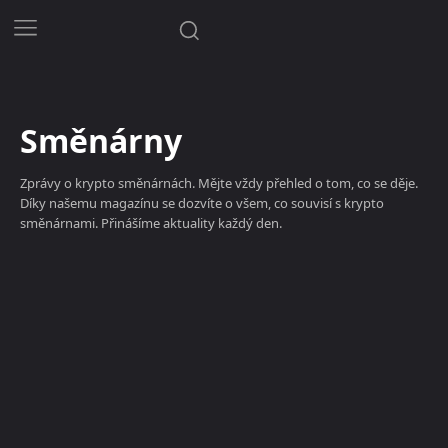
Směnárny
Zprávy o krypto směnárnách. Mějte vždy přehled o tom, co se děje.
Díky našemu magazínu se dozvíte o všem, co souvisí s krypto
směnárnami. Přinášíme aktuality každý den.
Bitcoin zdarma
Burzy
Peněženky
Směnárny
Těžba krypt